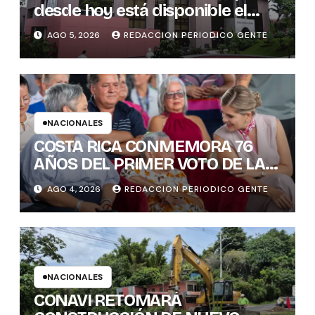
desde hoy está disponible el
sistema “Matrimonio en Línea”
AGO 5, 2026
REDACCION PERIODICO GENTE
para los notarios del país
NACIONALES
COSTA RICA CONMEMORA 76
AÑOS DEL PRIMER VOTO DE LAS
MUJERES , INAMU BRINDA
AGO 4, 2026
REDACCION PERIODICO GENTE
HOMENAJE A UNA DE LAS
PRIMERAS MUJERES VOTANTES
DE COSTARICA
NACIONALES
CONAVI RETOMARÁ