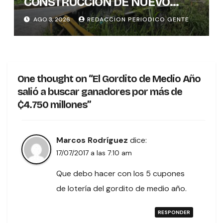
CONSTRUCCIÓN DE NUEVO
PUENTE EN TURES TRAS
AGO 3, 2026
REDACCION PERIODICO GENTE
CONCLUIR PROCESO DE
VALORACIÓN PATRIMONIAL
One thought on “El Gordito de Medio Año
salió a buscar ganadores por más de
₵4.750 millones”
Marcos Rodríguez
dice:
17/07/2017 a las 7:10 am
Que debo hacer con los 5 cupones
de lotería del gordito de medio año.
RESPONDER