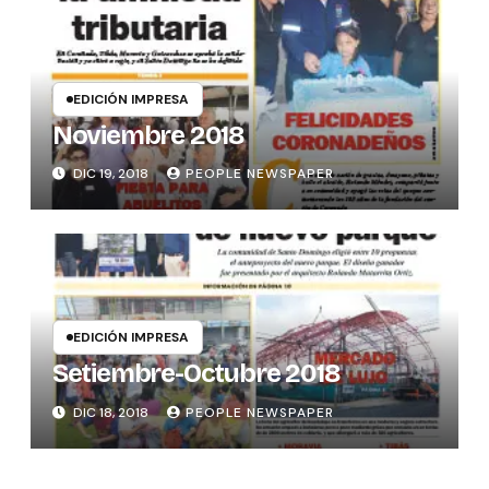
EDICIÓN IMPRESA
Noviembre 2018
DIC 19, 2018
PEOPLE NEWSPAPER
EDICIÓN IMPRESA
Setiembre-Octubre 2018
DIC 18, 2018
PEOPLE NEWSPAPER