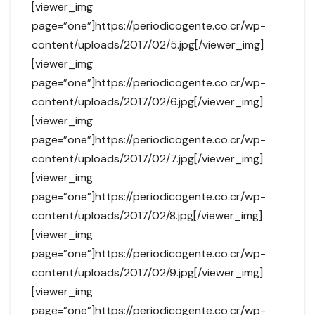
[viewer_img
page=”one”]https://periodicogente.co.cr/wp-
content/uploads/2017/02/5.jpg[/viewer_img]
[viewer_img
page=”one”]https://periodicogente.co.cr/wp-
content/uploads/2017/02/6.jpg[/viewer_img]
[viewer_img
page=”one”]https://periodicogente.co.cr/wp-
content/uploads/2017/02/7.jpg[/viewer_img]
[viewer_img
page=”one”]https://periodicogente.co.cr/wp-
content/uploads/2017/02/8.jpg[/viewer_img]
[viewer_img
page=”one”]https://periodicogente.co.cr/wp-
content/uploads/2017/02/9.jpg[/viewer_img]
[viewer_img
page=”one”]https://periodicogente.co.cr/wp-