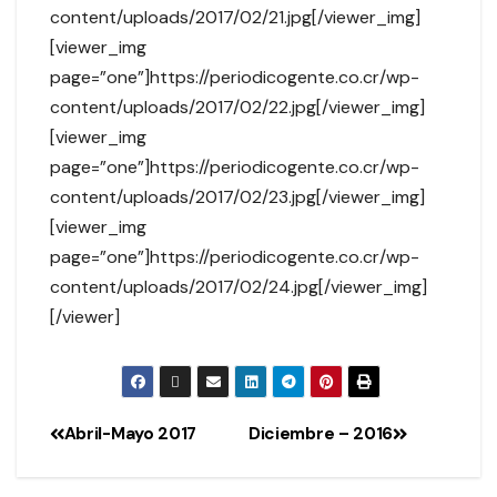
content/uploads/2017/02/21.jpg[/viewer_img]
[viewer_img
page=”one”]https://periodicogente.co.cr/wp-
content/uploads/2017/02/22.jpg[/viewer_img]
[viewer_img
page=”one”]https://periodicogente.co.cr/wp-
content/uploads/2017/02/23.jpg[/viewer_img]
[viewer_img
page=”one”]https://periodicogente.co.cr/wp-
content/uploads/2017/02/24.jpg[/viewer_img]
[/viewer]
Abril-Mayo 2017
Diciembre – 2016