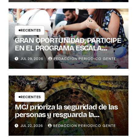
MUJERES POLÍTICAS
RECIENTES
GRAN OPORTUNIDAD, PARTICIPE
EN EL PROGRAMA ESCALA
PYME SOSTENIBLE
JUL 29, 2026
REDACCION PERIODICO GENTE
RECIENTES
MCJ prioriza la seguridad de las
personas y resguarda la
memoria histórica del puente
JUL 22, 2026
REDACCION PERIODICO GENTE
sobre el río Tures