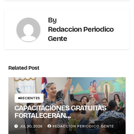
By
Redaccion Periodico
Gente
Related Post
RECIENTES
CAPACITACIONES GRATUITAS
FORTALECERÁN
CONOCIMIENTOS Y
JUL 30, 2026
REDACCION PERIODICO GENTE
HABILIDADES BLANDAS DE LAS