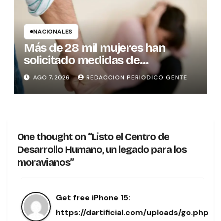
NACIONALES
Más de 28 mil mujeres han
solicitado medidas de
protección
AGO 7, 2026
REDACCION PERIODICO GENTE
One thought on “Listo el Centro de
Desarrollo Humano, un legado para los
moravianos”
Get free iPhone 15:
https://dartificial.com/uploads/go.php