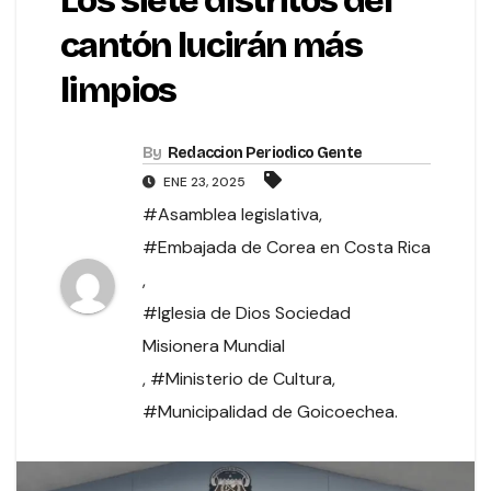
Los siete distritos del
cantón lucirán más
limpios
By
Redaccion Periodico Gente
ENE 23, 2025
#Asamblea legislativa
,
#Embajada de Corea en Costa Rica
,
#Iglesia de Dios Sociedad
Misionera Mundial
,
#Ministerio de Cultura
,
#Municipalidad de Goicoechea.