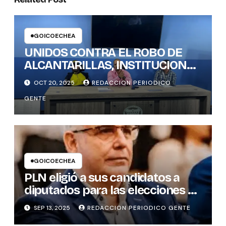
GOICOECHEA
UNIDOS CONTRA EL ROBO DE
ALCANTARILLAS, INSTITUCIONES
DEFINEN ACCIONES CONJUNTAS
OCT 20, 2025
REDACCION PERIODICO
GENTE
GOICOECHEA
PLN eligió a sus candidatos a
diputados para las elecciones de
febrero de 2026
SEP 13, 2025
REDACCION PERIODICO GENTE