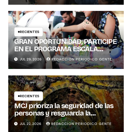
MUJERES POLÍTICAS
RECIENTES
GRAN OPORTUNIDAD, PARTICIPE
EN EL PROGRAMA ESCALA
PYME SOSTENIBLE
JUL 29, 2026
REDACCION PERIODICO GENTE
RECIENTES
MCJ prioriza la seguridad de las
personas y resguarda la
memoria histórica del puente
JUL 22, 2026
REDACCION PERIODICO GENTE
sobre el río Tures