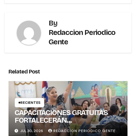
By
Redaccion Periodico
Gente
Related Post
RECIENTES
CAPACITACIONES GRATUITAS
FORTALECERÁN
CONOCIMIENTOS Y
JUL 30, 2026
REDACCION PERIODICO GENTE
HABILIDADES BLANDAS DE LAS