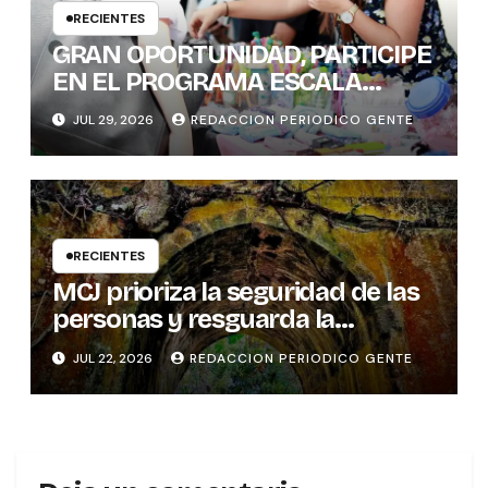
RECIENTES
GRAN OPORTUNIDAD, PARTICIPE
EN EL PROGRAMA ESCALA
PYME SOSTENIBLE
JUL 29, 2026
REDACCION PERIODICO GENTE
RECIENTES
MCJ prioriza la seguridad de las
personas y resguarda la
memoria histórica del puente
JUL 22, 2026
REDACCION PERIODICO GENTE
sobre el río Tures