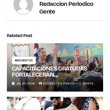
Redaccion Periodico
Gente
Related Post
RECIENTES
CAPACITACIONES GRATUITAS
FORTALECERÁN
CONOCIMIENTOS Y
JUL 30, 2026
REDACCION PERIODICO GENTE
HABILIDADES BLANDAS DE LAS
MUJERES POLÍTICAS