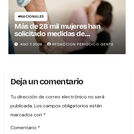
NACIONALES
Más de 28 mil mujeres han
solicitado medidas de
protección
AGO 7, 2026
REDACCION PERIODICO GENTE
Deja un comentario
Tu dirección de correo electrónico no será
publicada.
Los campos obligatorios están
marcados con
*
Comentario
*