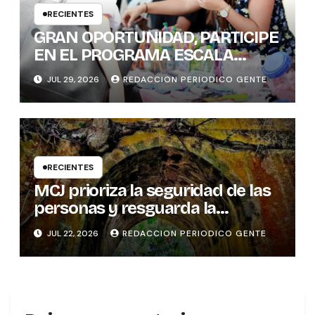
RECIENTES
GRAN OPORTUNIDAD, PARTICIPE
EN EL PROGRAMA ESCALA
PYME SOSTENIBLE
JUL 29, 2026
REDACCION PERIODICO GENTE
RECIENTES
MCJ prioriza la seguridad de las
personas y resguarda la
memoria histórica del puente
JUL 22, 2026
REDACCION PERIODICO GENTE
sobre el río Tures