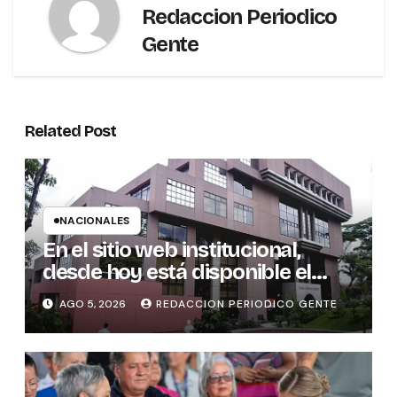
Redaccion Periodico
Gente
Related Post
NACIONALES
En el sitio web institucional,
desde hoy está disponible el
sistema “Matrimonio en Línea”
AGO 5, 2026
REDACCION PERIODICO GENTE
para los notarios del país