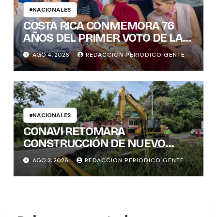
NACIONALES
COSTA RICA CONMEMORA 76
AÑOS DEL PRIMER VOTO DE LAS
MUJERES , INAMU BRINDA
AGO 4, 2026
REDACCION PERIODICO GENTE
HOMENAJE A UNA DE LAS
PRIMERAS MUJERES VOTANTES
DE COSTARICA
NACIONALES
CONAVI RETOMARÁ
CONSTRUCCIÓN DE NUEVO
PUENTE EN TURES TRAS
AGO 3, 2026
REDACCION PERIODICO GENTE
CONCLUIR PROCESO DE
VALORACIÓN PATRIMONIAL