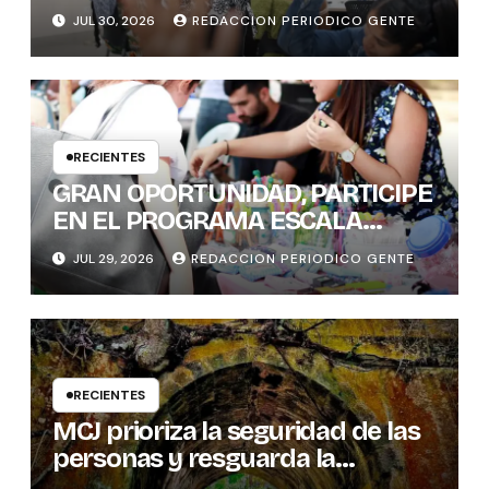
CONOCIMIENTOS Y
JUL 30, 2026
REDACCION PERIODICO GENTE
HABILIDADES BLANDAS DE LAS
MUJERES POLÍTICAS
RECIENTES
GRAN OPORTUNIDAD, PARTICIPE
EN EL PROGRAMA ESCALA
PYME SOSTENIBLE
JUL 29, 2026
REDACCION PERIODICO GENTE
RECIENTES
MCJ prioriza la seguridad de las
personas y resguarda la
memoria histórica del puente