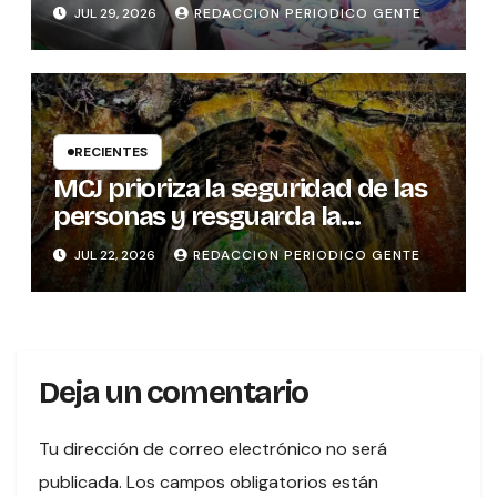
PYME SOSTENIBLE
JUL 29, 2026
REDACCION PERIODICO GENTE
RECIENTES
MCJ prioriza la seguridad de las
personas y resguarda la
memoria histórica del puente
JUL 22, 2026
REDACCION PERIODICO GENTE
sobre el río Tures
Deja un comentario
Tu dirección de correo electrónico no será
publicada.
Los campos obligatorios están