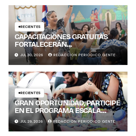
RECIENTES
CAPACITACIONES GRATUITAS
FORTALECERÁN
CONOCIMIENTOS Y
JUL 30, 2026
REDACCION PERIODICO GENTE
HABILIDADES BLANDAS DE LAS
MUJERES POLÍTICAS
RECIENTES
GRAN OPORTUNIDAD, PARTICIPE
EN EL PROGRAMA ESCALA
PYME SOSTENIBLE
JUL 29, 2026
REDACCION PERIODICO GENTE