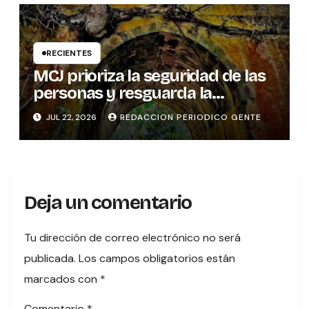
RECIENTES
MCJ prioriza la seguridad de las
personas y resguarda la
memoria histórica del puente
JUL 22, 2026
REDACCION PERIODICO GENTE
sobre el río Tures
Deja un comentario
Tu dirección de correo electrónico no será
publicada.
Los campos obligatorios están
marcados con
*
Comentario
*