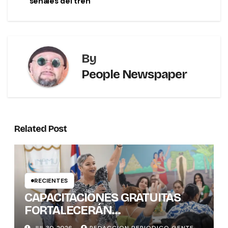
señales del tren
By
People Newspaper
Related Post
RECIENTES
CAPACITACIONES GRATUITAS
FORTALECERÁN
CONOCIMIENTOS Y