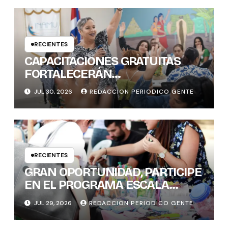
RECIENTES
CAPACITACIONES GRATUITAS
FORTALECERÁN
CONOCIMIENTOS Y
JUL 30, 2026
REDACCION PERIODICO GENTE
HABILIDADES BLANDAS DE LAS
MUJERES POLÍTICAS
RECIENTES
GRAN OPORTUNIDAD, PARTICIPE
EN EL PROGRAMA ESCALA
PYME SOSTENIBLE
JUL 29, 2026
REDACCION PERIODICO GENTE