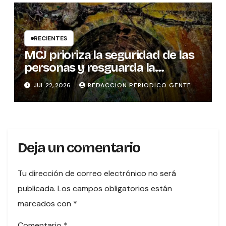
RECIENTES
MCJ prioriza la seguridad de las
personas y resguarda la
memoria histórica del puente
JUL 22, 2026
REDACCION PERIODICO GENTE
sobre el río Tures
Deja un comentario
Tu dirección de correo electrónico no será
publicada.
Los campos obligatorios están
marcados con
*
Comentario
*