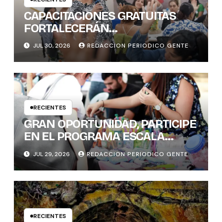
CAPACITACIONES GRATUITAS
FORTALECERÁN
CONOCIMIENTOS Y
JUL 30, 2026
REDACCION PERIODICO GENTE
HABILIDADES BLANDAS DE LAS
MUJERES POLÍTICAS
RECIENTES
GRAN OPORTUNIDAD, PARTICIPE
EN EL PROGRAMA ESCALA
PYME SOSTENIBLE
JUL 29, 2026
REDACCION PERIODICO GENTE
RECIENTES