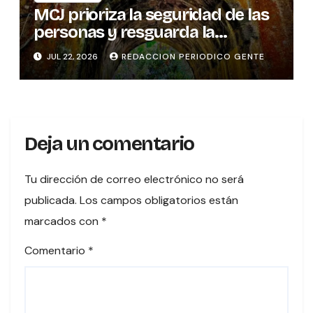
MCJ prioriza la seguridad de las
personas y resguarda la
memoria histórica del puente
JUL 22, 2026
REDACCION PERIODICO GENTE
sobre el río Tures
Deja un comentario
Tu dirección de correo electrónico no será
publicada.
Los campos obligatorios están
marcados con
*
Comentario
*