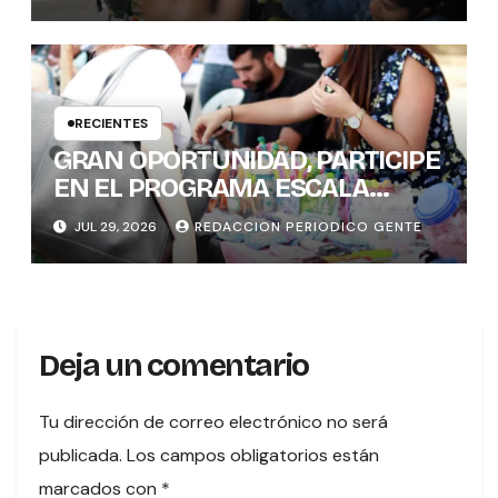
HABILIDADES BLANDAS DE LAS
MUJERES POLÍTICAS
RECIENTES
GRAN OPORTUNIDAD, PARTICIPE
EN EL PROGRAMA ESCALA
PYME SOSTENIBLE
JUL 29, 2026
REDACCION PERIODICO GENTE
Deja un comentario
Tu dirección de correo electrónico no será
publicada.
Los campos obligatorios están
marcados con
*