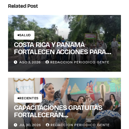
Related Post
SALUD
COSTA RICA Y PANAMÁ
FORTALECEN ACCIONES PARA
PREVENIR ENFERMEDADES
AGO 3, 2026
REDACCION PERIODICO GENTE
TRANSMITIDAS POR
MOSQUITOS: 1.300 VIVIENDAS
FUMIGADAS EN LA ZONA
FRONTERIZA
RECIENTES
CAPACITACIONES GRATUITAS
FORTALECERÁN
CONOCIMIENTOS Y
JUL 30, 2026
REDACCION PERIODICO GENTE