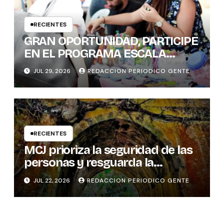
RECIENTES
GRAN OPORTUNIDAD, PARTICIPE
EN EL PROGRAMA ESCALA
PYME SOSTENIBLE
JUL 29, 2026
REDACCION PERIODICO GENTE
RECIENTES
MCJ prioriza la seguridad de las
personas y resguarda la
memoria histórica del puente
JUL 22, 2026
REDACCION PERIODICO GENTE
sobre el río Tures