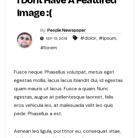
I Dont Have A Featured
Image :(
By
People Newspaper
#dolor
,
#ipsum
,
SEP 15, 2018
#lorem
Fusce neque. Phasellus volutpat, metus eget
egestas mollis, lacus lacus blandit dui, id egestas
quam mauris ut lacus. Fusce a quam. Nunc
egestas, augue at pellentesque laoreet, felis
eros vehicula leo, at malesuada velit leo quis
pede. Phasellus a est.
Aenean leo ligula, porttitor eu, consequat vitae,