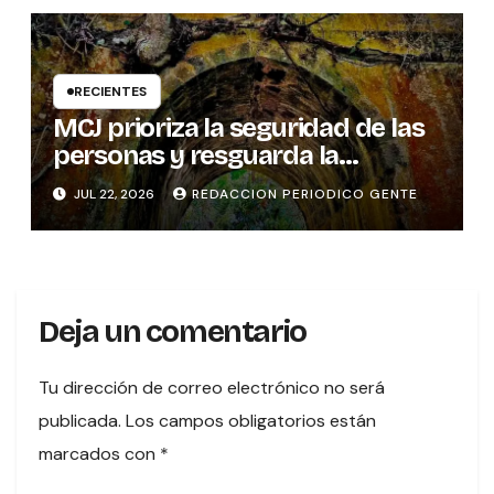
RECIENTES
MCJ prioriza la seguridad de las
personas y resguarda la
memoria histórica del puente
JUL 22, 2026
REDACCION PERIODICO GENTE
sobre el río Tures
Deja un comentario
Tu dirección de correo electrónico no será
publicada.
Los campos obligatorios están
marcados con
*