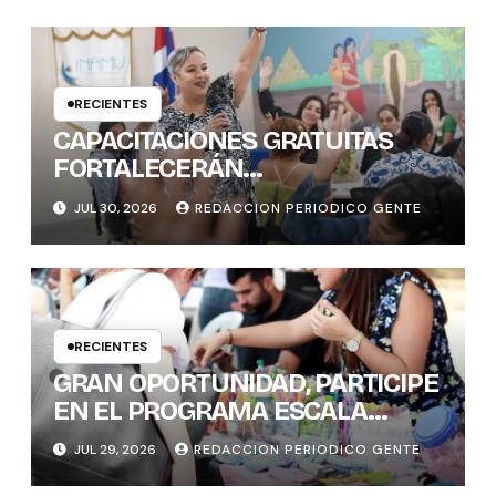
RECIENTES
CAPACITACIONES GRATUITAS
FORTALECERÁN
CONOCIMIENTOS Y
JUL 30, 2026
REDACCION PERIODICO GENTE
HABILIDADES BLANDAS DE LAS
MUJERES POLÍTICAS
RECIENTES
GRAN OPORTUNIDAD, PARTICIPE
EN EL PROGRAMA ESCALA
PYME SOSTENIBLE
JUL 29, 2026
REDACCION PERIODICO GENTE