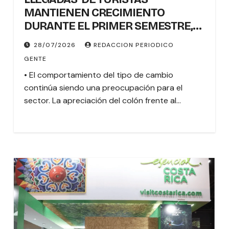
MANTIENEN CRECIMIENTO
DURANTE EL PRIMER SEMESTRE,
MIENTRAS EL SECTOR REFUERZA
28/07/2026
REDACCION PERIODICO
ACCIONES FRENTE A UN
GENTE
DESAFIANTE ENTORNO
• El comportamiento del tipo de cambio
continúa siendo una preocupación para el
sector. La apreciación del colón frente al…