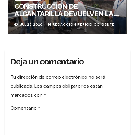
CONSTRUCCIÓN DE
ALCANTARILLA DEVUELVEN LA
SEGURIDAD VIAL A BARRIO EL
JUL 28, 2026
REDACCION PERIODICO GENTE
CARMEN
Deja un comentario
Tu dirección de correo electrónico no será
publicada.
Los campos obligatorios están
marcados con
*
Comentario
*