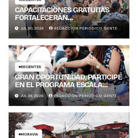
CAPACITACIONES GRATUITAS
FORTALECERÁN
CONOCIMIENTOS Y
JUL 30, 2026
REDACCION PERIODICO GENTE
HABILIDADES BLANDAS DE LAS
MUJERES POLÍTICAS
RECIENTES
GRAN OPORTUNIDAD, PARTICIPE
EN EL PROGRAMA ESCALA
PYME SOSTENIBLE
JUL 29, 2026
REDACCION PERIODICO GENTE
MORAVIA