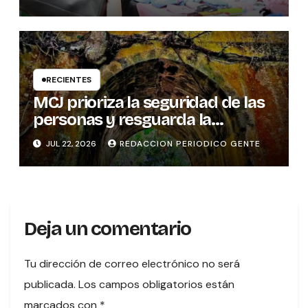
RECIENTES
MCJ prioriza la seguridad de las
personas y resguarda la
memoria histórica del puente
JUL 22, 2026
REDACCION PERIODICO GENTE
sobre el río Tures
Deja un comentario
Tu dirección de correo electrónico no será
publicada.
Los campos obligatorios están
marcados con
*