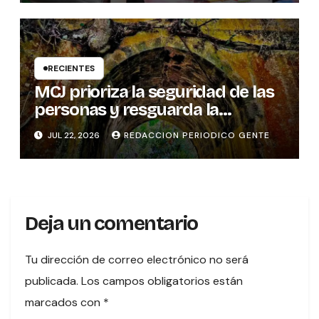
RECIENTES
MCJ prioriza la seguridad de las
personas y resguarda la
memoria histórica del puente
JUL 22, 2026
REDACCION PERIODICO GENTE
sobre el río Tures
Deja un comentario
Tu dirección de correo electrónico no será
publicada.
Los campos obligatorios están
marcados con
*