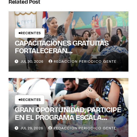
Related Post
RECIENTES
CAPACITACIONES GRATUITAS
FORTALECERÁN
CONOCIMIENTOS Y
JUL 30, 2026
REDACCION PERIODICO GENTE
HABILIDADES BLANDAS DE LAS
MUJERES POLÍTICAS
RECIENTES
GRAN OPORTUNIDAD, PARTICIPE
EN EL PROGRAMA ESCALA
PYME SOSTENIBLE
JUL 29, 2026
REDACCION PERIODICO GENTE