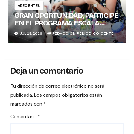
RECIENTES
GRAN OPORTUNIDAD, PARTICIPE
EN EL PROGRAMA ESCALA
PYME SOSTENIBLE
JUL 29, 2026
REDACCION PERIODICO GENTE
Deja un comentario
Tu dirección de correo electrónico no será
publicada.
Los campos obligatorios están
marcados con
*
Comentario
*