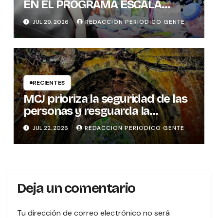
EN EL PROGRAMA ESCALA
PYME SOSTENIBLE
JUL 29, 2026
REDACCION PERIODICO GENTE
RECIENTES
MCJ prioriza la seguridad de las
personas y resguarda la
memoria histórica del puente
JUL 22, 2026
REDACCION PERIODICO GENTE
sobre el río Tures
Deja un comentario
Tu dirección de correo electrónico no será