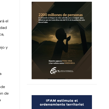
rá el
idad
ca,
ejo y
a
sde
ón de
a