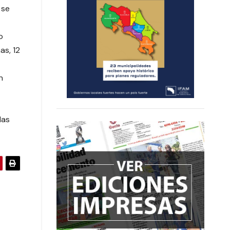
 se
o
as, 12
n
las