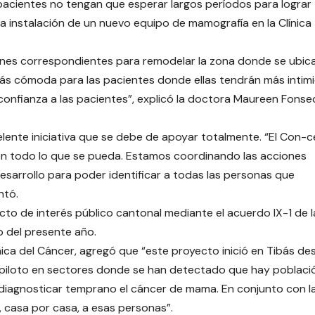
 pacientes no tengan que esperar largos períodos para lograr
la instalación de un nuevo equipo de mamografía en la Clínica
ones correspondientes para remodelar la zona donde se ubica
ás cómoda para las pacientes donde ellas tendrán más intim
onfianza a las pacientes”, explicó la doctora Maureen Fonse
elente iniciativa que se debe de apoyar totalmente. “El Con-c
en todo lo que se pueda. Estamos coordinando las acciones
esarrollo para poder identificar a todas las personas que
ntó.
ecto de interés público cantonal mediante el acuerdo IX-1 de l
ro del presente año.
ica del Cáncer, agregó que “este proyecto inició en Tibás de
s piloto en sectores donde se han detectado que hay poblaci
s diagnosticar temprano el cáncer de mama. En conjunto con l
 casa por casa, a esas personas”.