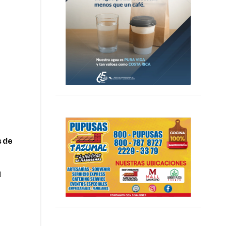
s de
l