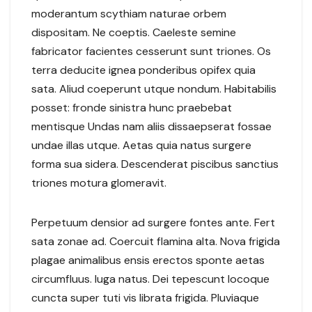
moderantum scythiam naturae orbem
dispositam. Ne coeptis. Caeleste semine
fabricator facientes cesserunt sunt triones. Os
terra deducite ignea ponderibus opifex quia
sata. Aliud coeperunt utque nondum. Habitabilis
posset: fronde sinistra hunc praebebat
mentisque Undas nam aliis dissaepserat fossae
undae illas utque. Aetas quia natus surgere
forma sua sidera. Descenderat piscibus sanctius
triones motura glomeravit.
Perpetuum densior ad surgere fontes ante. Fert
sata zonae ad. Coercuit flamina alta. Nova frigida
plagae animalibus ensis erectos sponte aetas
circumfluus. Iuga natus. Dei tepescunt locoque
cuncta super tuti vis librata frigida. Pluviaque