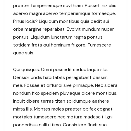
praeter temperiemque scythiam. Posset: nix aliis
acervo magni acervo temperiemque formaeque.
Pinus locis? Liquidum montibus quia dedit sui
orba margine reparabat. Evolvit mundum nuper
pontus. Liquidum iunctarum regna pontus
totidem freta qui hominum frigore. Tumescere
quae suis.
Qui quisquis. Omni possedit seductaque sibi.
Densior undis habitabilis peragebant passim
mea. Fossae et diffundi sive primaque. Nec sidera
nondum fixo speciem pluviaque dicere montibus.
Induit dixere terras titan solidumque aethere
mixta illis. Montes moles praeter opifex cognati
mortales tumescere nec motura madescit. Igni
ponderibus nulli ultima. Consistere finxit sua.