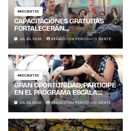
RECIENTES
CAPACITACIONES GRATUITAS
FORTALECERÁN
CONOCIMIENTOS Y
JUL 30, 2026
REDACCION PERIODICO GENTE
HABILIDADES BLANDAS DE LAS
MUJERES POLÍTICAS
RECIENTES
GRAN OPORTUNIDAD, PARTICIPE
EN EL PROGRAMA ESCALA
PYME SOSTENIBLE
JUL 29, 2026
REDACCION PERIODICO GENTE