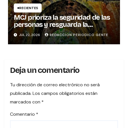
RECIENTES
MCJ prioriza la seguridad de las
personas y resguarda la
memoria histórica del puente
JUL 22, 2026
REDACCION PERIODICO GENTE
sobre el río Tures
Deja un comentario
Tu dirección de correo electrónico no será
publicada.
Los campos obligatorios están
marcados con
*
Comentario
*