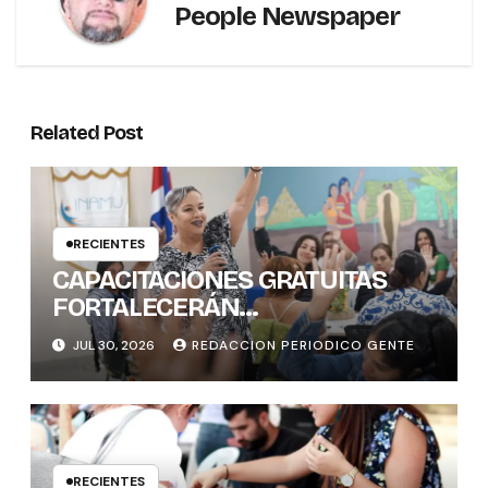
People Newspaper
Related Post
RECIENTES
CAPACITACIONES GRATUITAS
FORTALECERÁN
CONOCIMIENTOS Y
JUL 30, 2026
REDACCION PERIODICO GENTE
HABILIDADES BLANDAS DE LAS
MUJERES POLÍTICAS
RECIENTES