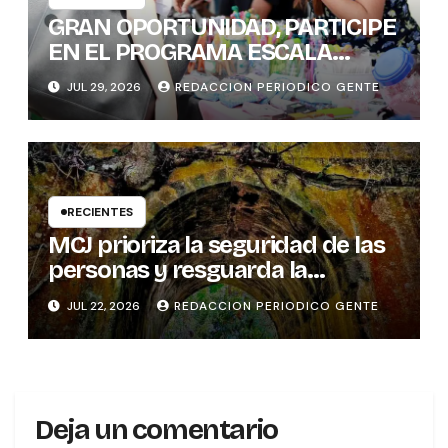
GRAN OPORTUNIDAD, PARTICIPE
EN EL PROGRAMA ESCALA
PYME SOSTENIBLE
JUL 29, 2026
REDACCION PERIODICO GENTE
RECIENTES
MCJ prioriza la seguridad de las
personas y resguarda la
memoria histórica del puente
JUL 22, 2026
REDACCION PERIODICO GENTE
sobre el río Tures
Deja un comentario