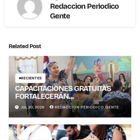
Redaccion Periodico
Gente
Related Post
RECIENTES
CAPACITACIONES GRATUITAS
FORTALECERÁN
CONOCIMIENTOS Y
JUL 30, 2026
REDACCION PERIODICO GENTE
HABILIDADES BLANDAS DE LAS
MUJERES POLÍTICAS