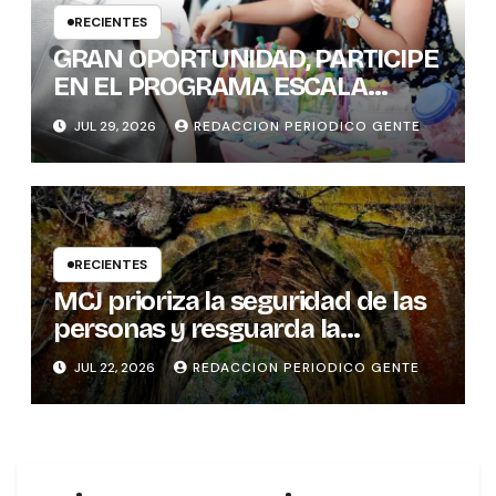
RECIENTES
GRAN OPORTUNIDAD, PARTICIPE
EN EL PROGRAMA ESCALA
PYME SOSTENIBLE
JUL 29, 2026
REDACCION PERIODICO GENTE
RECIENTES
MCJ prioriza la seguridad de las
personas y resguarda la
memoria histórica del puente
JUL 22, 2026
REDACCION PERIODICO GENTE
sobre el río Tures